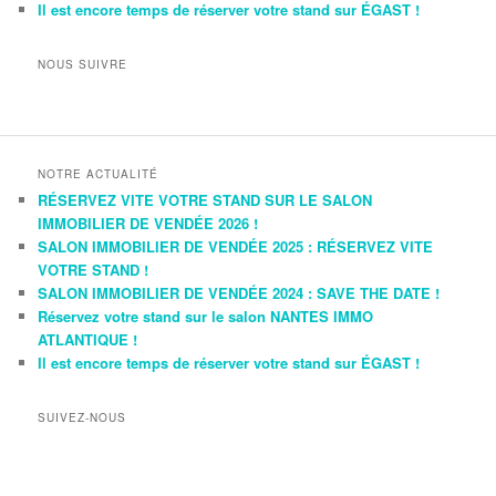
Il est encore temps de réserver votre stand sur ÉGAST !
NOUS SUIVRE
Voir
Voir
le
le
profil
profil
de
de
NOTRE ACTUALITÉ
Duplex
DuplexAndCo
RÉSERVEZ VITE VOTRE STAND SUR LE SALON
and
sur
IMMOBILIER DE VENDÉE 2026 !
Co
Twitter
SALON IMMOBILIER DE VENDÉE 2025 : RÉSERVEZ VITE
sur
VOTRE STAND !
Facebook
SALON IMMOBILIER DE VENDÉE 2024 : SAVE THE DATE !
Réservez votre stand sur le salon NANTES IMMO
ATLANTIQUE !
Il est encore temps de réserver votre stand sur ÉGAST !
SUIVEZ-NOUS
Voir
Voir
le
le
profil
profil